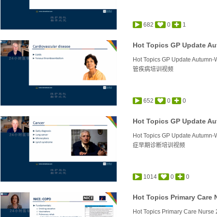
682
0
1
Hot Topics GP Update Autumn-
管疾病培训视频
652
0
0
Hot Topics GP Update Autumn-W
症早期诊断培训视频
1014
0
0
Hot Topics Primary Care 