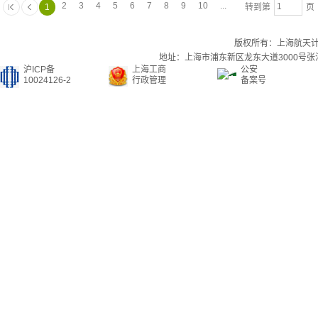
2
3
4
5
6
7
8
9
10
...
1
转到第
页 
版权所有：上海航天
地址：上海市浦东新区龙东大道3000号张江集
沪ICP备
上海工商
公安
10024126-2
行政管理
备案号