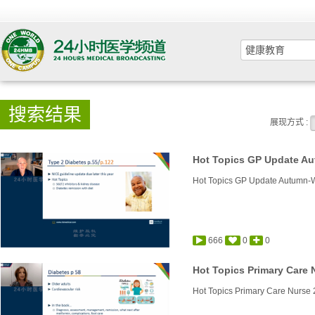
搜索结果
展现方式 :
Hot Topics GP Update Autum
666
0
0
Hot Topics Primary Care N