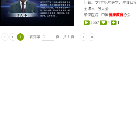
问题。”21世纪的医学，应该从疾
主讲人 :
殷大奎
单位医院 : 中国
健康教育
协会
2557
4
1
1
转到第
页 共 1 页