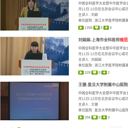
中国全科医学大会暨中华医学会全
月11日-12日在北京会议中心成功
主讲人 :
刘颖
单位医院 : 浙江大学医学院附属
1356
0
4
刘娟娟-上海市全科医师
规范
中国全科医学大会暨中华医学会全
月11日-12日在北京会议中心成功
主讲人 :
刘娟娟
单位医院 : 浙江大学医学院附属
328
0
2
王健-复旦大学附属中山医
中国全科医学大会暨中华医学会全
月11日-12日在北京会议中心成功
主讲人 :
王健
单位医院 : 复旦大学附属中山医
356
0
3