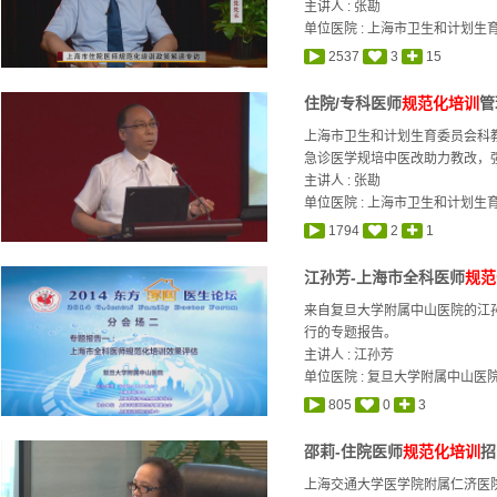
主讲人 :
张勘
单位医院 : 上海市卫生和计划生
2537
3
15
住院/专科医师
规范化培训
管
上海市卫生和计划生育委员会科
急诊医学规培中医改助力教改，强
主讲人 :
张勘
单位医院 : 上海市卫生和计划生
1794
2
1
江孙芳-上海市全科医师
规范
来自复旦大学附属中山医院的江
行的专题报告。
主讲人 :
江孙芳
单位医院 : 复旦大学附属中山医
805
0
3
邵莉-住院医师
规范化培训
招
上海交通大学医学院附属仁济医