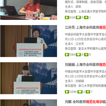
理形式、规章制度、招收范围、规
主讲人 :
邵莉
单位医院 : 上海交通大学医学院
618
0
1
江孙芳-上海市全科医师
规范
中国全科医学大会暨中华医学会全
月11日-12日在北京会议中心成功
主讲人 :
江孙芳
单位医院 : 复旦大学附属中山医
594
0
5
刘娟娟-上海市全科医师
规范
中国全科医学大会暨中华医学会全
月11日-12日在北京会议中心成功
主讲人 :
刘娟娟
单位医院 : 浙江大学医学院附属
1046
2
7
刘颖-全科医师
规范化培训
临