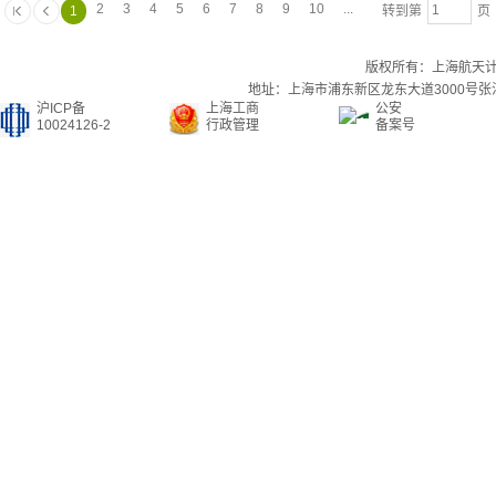
2
3
4
5
6
7
8
9
10
...
1
转到第
页 
版权所有：上海航天
地址：上海市浦东新区龙东大道3000号张江集
沪ICP备
上海工商
公安
10024126-2
行政管理
备案号