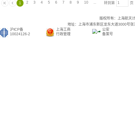
2
3
4
5
6
7
8
9
10
...
1
转到第
页 
版权所有：上海航天
地址：上海市浦东新区龙东大道3000号张江集
沪ICP备
上海工商
公安
10024126-2
行政管理
备案号