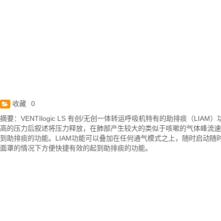
收藏
0
摘要：VENTIlogic LS 有创/无创一体转运呼吸机特有的助排痰（LIA
高的压力后叙述将压力释放，在肺部产生较大的类似于咳嗽的气体峰流
到助排痰的功能。LIAM功能可以叠加在任何通气模式之上，随时启动随
面罩的情况下方便快捷有效的起到助排痰的功能。