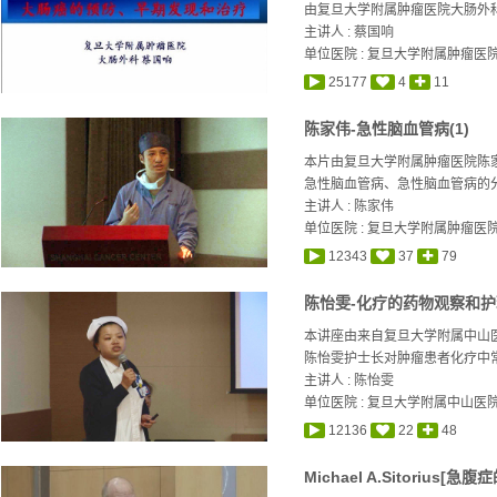
由复旦大学附属肿瘤医院大肠外科
主讲人 :
蔡国响
单位医院 : 复旦大学附属肿瘤医
25177
4
11
陈家伟-急性脑血管病(1)
本片由复旦大学附属肿瘤医院陈
急性脑血管病、急性脑血管病的分
主讲人 :
陈家伟
单位医院 : 复旦大学附属肿瘤医
12343
37
79
陈怡雯-化疗的药物观察和护
本讲座由来自复旦大学附属中山
陈怡雯护士长对肿瘤患者化疗中常
主讲人 :
陈怡雯
单位医院 : 复旦大学附属中山医
12136
22
48
Michael A.Sitorius[急