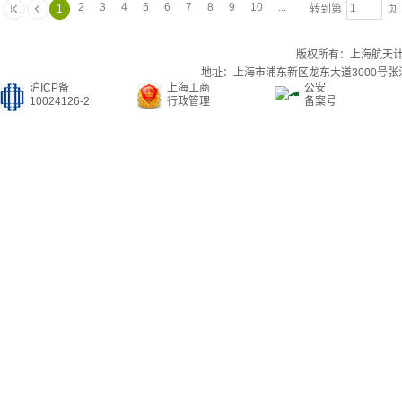
2
3
4
5
6
7
8
9
10
...
1
转到第
页 
版权所有：上海航天
地址：上海市浦东新区龙东大道3000号张江集
沪ICP备
上海工商
公安
10024126-2
行政管理
备案号