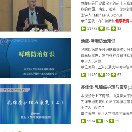
急腹症是门诊最常见的前十大疾病
症的病因、病史、检查、鉴别诊断
主讲人 :
Michael A.Sitorius
单位医院 : 内布拉斯加
健康教育
11772
31
32
汤葳-哮喘防治知识
哮喘疾病是多种细胞和细胞组分
道高反应性，常与多种过敏性疾病
主讲人 :
汤葳
单位医院 : 上海交通大学医学院
11430
22
67
裘佳佳-乳腺癌护理与康复(上
本视频分上下两部，由复旦大学
先详细地向我们介绍了乳腺癌患者
主讲人 :
裘佳佳
单位医院 : 复旦大学附属肿瘤医
9974
15
29