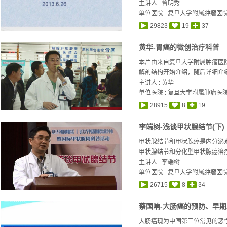
主讲人 :
曾明秀
单位医院 : 复旦大学附属肿瘤医
29823
19
37
黄华-胃癌的微创治疗科普
本片由来自复旦大学附属肿瘤医
解剖结构开始介绍，随后详细介绍
主讲人 :
黄华
单位医院 : 复旦大学附属肿瘤医
28915
8
19
李端树-浅谈甲状腺结节(下)
甲状腺结节和甲状腺癌是内分泌系
甲状腺结节和分化型甲状腺癌治疗
主讲人 :
李端树
单位医院 : 复旦大学附属肿瘤医
26715
8
34
蔡国响-大肠癌的预防、早期
大肠癌现为中国第三位常见的恶