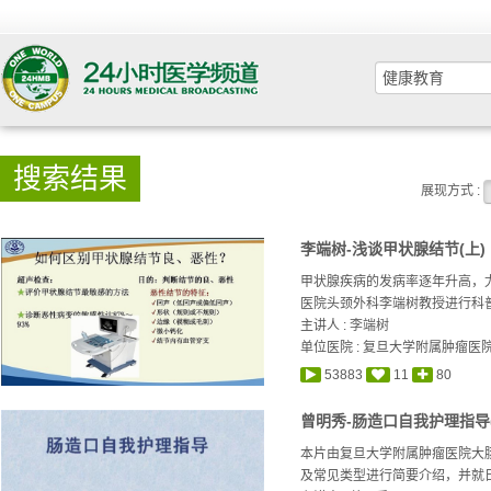
搜索结果
展现方式 :
李端树-浅谈甲状腺结节(上)
甲状腺疾病的发病率逐年升高，
医院头颈外科李端树教授进行科普
主讲人 :
李端树
单位医院 : 复旦大学附属肿瘤医
53883
11
80
曾明秀-肠造口自我护理指导
本片由复旦大学附属肿瘤医院大
及常见类型进行简要介绍，并就日