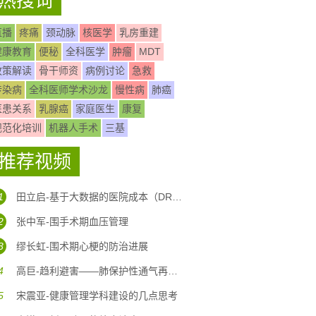
热搜词
直播
疼痛
颈动脉
核医学
乳房重建
健康教育
便秘
全科医学
肿瘤
MDT
政策解读
骨干师资
病例讨论
急救
传染病
全科医师学术沙龙
慢性病
肺癌
医患关系
乳腺癌
家庭医生
康复
规范化培训
机器人手术
三基
推荐视频
1
田立启-基于大数据的医院成本（DRG DIP)核算体系构建
2
张中军-围手术期血压管理
3
缪长虹-围术期心梗的防治进展
4
高巨-趋利避害——肺保护性通气再认识
5
宋震亚-健康管理学科建设的几点思考