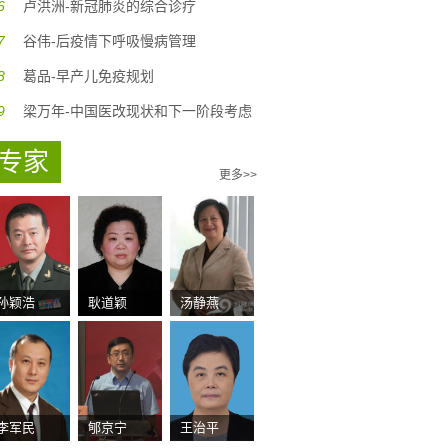
6
卢洪洲-新冠肺炎的综合诊疗
7
谷伟-后疫情下呼吸慢病管理
8
葛品-早产儿免疫规划
9
梁万年-中国医改现状和下一阶段考虑
专家
更多>>
孙颖浩
耿道颖
汤静燕
李军民
郇京宁
王治平