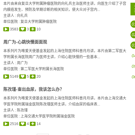
本片由来自复旦大学附属肿瘤医院的向礼兵主治医师主讲，向医生介绍了子宫
内膜癌发生、预防及早期诊断的相关知识，使大众对子宫内...
主讲人 :
向礼兵
单位医院 : 复旦大学附属肿瘤医院
0
3583
3
10
0
周广为-心跳快慢面面观
0
本系列片为唯爱天使基金发起的上海住院医师科普月月讲，本片由第二军医大
0
学附属长海医院周广为医师主讲，介绍心脏快慢的一些基本...
主讲人 :
周广为
0
单位医院 : 第二军医大学附属长海医院
5149
5
20
0
陈孜瑾-查出血尿，我该怎么办？
本系列片为唯爱天使基金发起的上海住院医师科普月月讲，本片由上海交通大
学医学院附属瑞金医院陈孜瑾医师主讲，介绍血尿的临床表...
主讲人 :
陈孜瑾
单位医院 : 上海交通大学医学院附属瑞金医院
2516
4
14