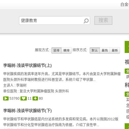
白金
展现方式 :
排序方式:
竖排
横排
默认
最热
最新
李端树-浅谈甲状腺结节(上)
甲状腺疾病的发病率逐年升高，尤其是甲状腺结节。本片由复旦大学附属肿瘤
医院头颈外科李端树教授进行科普宣讲，系统介绍了甲状腺...
主讲人 :
李端树
单位医院 : 复旦大学附属肿瘤医院 头颈外科
53760
11
80
李端树-浅谈甲状腺结节(下)
甲状腺结节和甲状腺癌是内分泌系统的多发病和常见病。本片以我国2012版
甲状腺结节和分化型甲状腺癌治疗指南为依据，介绍了良性甲...