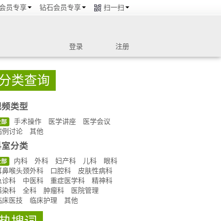
会员专享
钻石会员专享
扫一扫
登录
注册
分类查询
视频类型
手术操作
医学讲座
医学会议
全部
病例讨论
其他
科室分类
内科
外科
妇产科
儿科
眼科
全部
耳鼻喉头颈外科
口腔科
皮肤性病科
急诊科
中医科
重症医学科
精神科
感染科
全科
肿瘤科
医院管理
临床医技
临床护理
其他