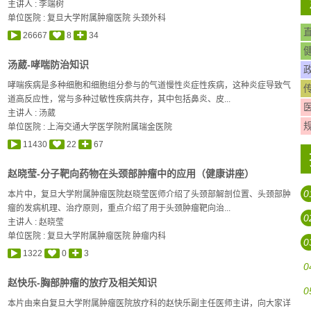
主讲人 :
李端树
单位医院 : 复旦大学附属肿瘤医院 头颈外科
26667
8
34
汤葳-哮喘防治知识
哮喘疾病是多种细胞和细胞组分参与的气道慢性炎症性疾病，这种炎症导致气
道高反应性，常与多种过敏性疾病共存，其中包括鼻炎、皮...
主讲人 :
汤葳
单位医院 : 上海交通大学医学院附属瑞金医院
11430
22
67
赵晓莹-分子靶向药物在头颈部肿瘤中的应用（健康讲座）
0
本片中，复旦大学附属肿瘤医院赵晓莹医师介绍了头颈部解剖位置、头颈部肿
瘤的发病机理、治疗原则，重点介绍了用于头颈肿瘤靶向治...
0
主讲人 :
赵晓莹
单位医院 : 复旦大学附属肿瘤医院 肿瘤内科
0
1322
0
3
0
赵快乐-胸部肿瘤的放疗及相关知识
0
本片由来自复旦大学附属肿瘤医院放疗科的赵快乐副主任医师主讲，向大家详