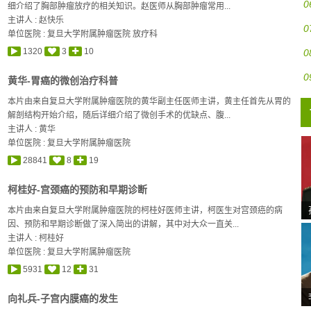
0
细介绍了胸部肿瘤放疗的相关知识。赵医师从胸部肿瘤常用...
主讲人 :
赵快乐
0
单位医院 : 复旦大学附属肿瘤医院 放疗科
1320
3
10
0
0
黄华-胃癌的微创治疗科普
本片由来自复旦大学附属肿瘤医院的黄华副主任医师主讲，黄主任首先从胃的
解剖结构开始介绍，随后详细介绍了微创手术的优缺点、腹...
主讲人 :
黄华
单位医院 : 复旦大学附属肿瘤医院
28841
8
19
柯桂好-宫颈癌的预防和早期诊断
本片由来自复旦大学附属肿瘤医院的柯桂好医师主讲，柯医生对宫颈癌的病
因、预防和早期诊断做了深入简出的讲解，其中对大众一直关...
主讲人 :
柯桂好
单位医院 : 复旦大学附属肿瘤医院
5931
12
31
向礼兵-子宫内膜癌的发生