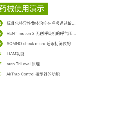
药械使用演示
1
标准化特异性免疫治疗在呼吸道过敏性疾病中的应用
2
VENTImotion 2 无创呼吸机的呼气压力坡度调整
3
SOMNO check micro 睡眠初筛仪的使用
4
LIAM功能
5
auto TriLevel 原理
6
AirTrap Control 控制器的功能