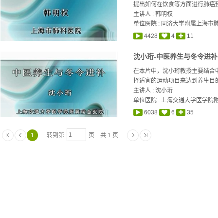
提出如何在饮食等方面进行肺癌
主讲人 :
韩明权
单位医院 : 同济大学附属上海市
4428
4
11
沈小珩-中医养生与冬令进补
在本片中，沈小珩教授主要结合
择适宜的运动项目来达到养生目的
主讲人 :
沈小珩
单位医院 : 上海交通大学医学院
6038
6
35
1
转到第
页 共 1 页