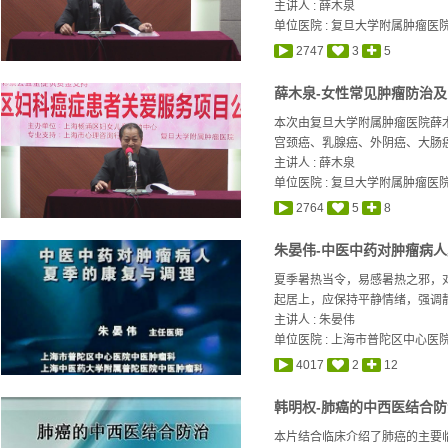
主讲人 :
薛木泉
单位医院 : 复旦大学附属肿瘤医
2747
3
5
薛木泉-女性常见肿瘤防治及中
本次由复旦大学附属肿瘤医院薛
宫颈癌、乳腺癌、外阴癌、大肠癌
主讲人 :
薛木泉
单位医院 : 复旦大学附属肿瘤医
2764
5
8
朱晏伟-中医中药对肿瘤病
夏季暑热当令，易感暑热之邪，
起居上，应保持平静情绪，强调静
主讲人 :
朱晏伟
单位医院 : 上海市普陀区中心医
4017
2
12
韩明权-肺癌的中西医结合防
本片结合临床介绍了肺癌的主要