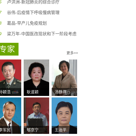
6
卢洪洲-新冠肺炎的综合诊疗
7
谷伟-后疫情下呼吸慢病管理
8
葛品-早产儿免疫规划
9
梁万年-中国医改现状和下一阶段考虑
专家
更多>>
孙颖浩
耿道颖
汤静燕
李军民
郇京宁
王治平