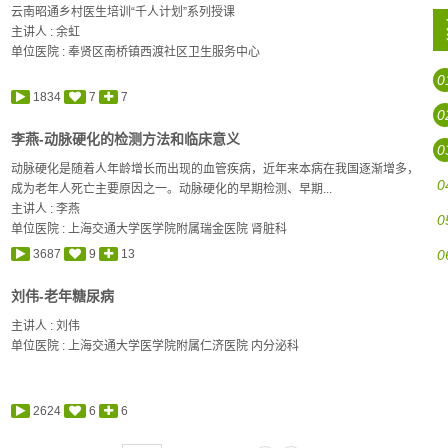
云南昭通乡村医生培训“千人计划”系列授课
主讲人 :
余虹
单位医院 : 奉贤区南桥镇西渡社区卫生服务中心
0
1834
7
7
0
李燕-动脉硬化的检测方法和临床意义
0
动脉硬化是随着人年龄增长而出现的血管疾病，近年来本病在我国逐渐增多，
0
成为老年人死亡主要原因之一。动脉硬化的早期检测、早期...
主讲人 :
李燕
0
单位医院 : 上海交通大学医学院附属瑞金医院 肾脏科
3687
9
13
0
刘伟-老年糖尿病
主讲人 :
刘伟
单位医院 : 上海交通大学医学院附属仁济医院 内分泌科
2624
6
6