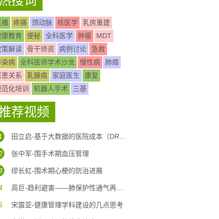
热搜词
直播
疼痛
颈动脉
核医学
乳房重建
健康教育
便秘
全科医学
肿瘤
MDT
政策解读
骨干师资
病例讨论
急救
传染病
全科医师学术沙龙
慢性病
肺癌
医患关系
乳腺癌
家庭医生
康复
规范化培训
机器人手术
三基
推荐视频
1
田立启-基于大数据的医院成本（DRG DIP)核算体系构建
2
张中军-围手术期血压管理
3
缪长虹-围术期心梗的防治进展
4
高巨-趋利避害——肺保护性通气再认识
5
宋震亚-健康管理学科建设的几点思考