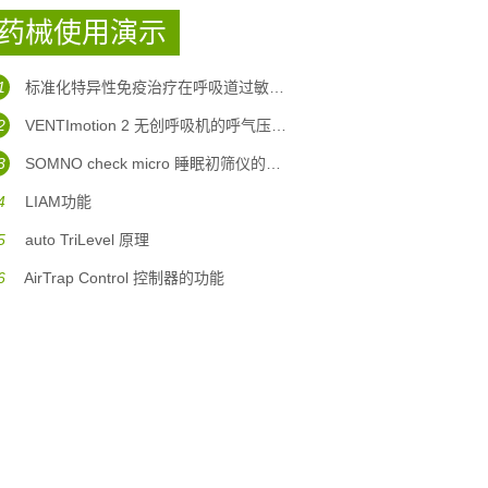
药械使用演示
1
标准化特异性免疫治疗在呼吸道过敏性疾病中的应用
2
VENTImotion 2 无创呼吸机的呼气压力坡度调整
3
SOMNO check micro 睡眠初筛仪的使用
4
LIAM功能
5
auto TriLevel 原理
6
AirTrap Control 控制器的功能