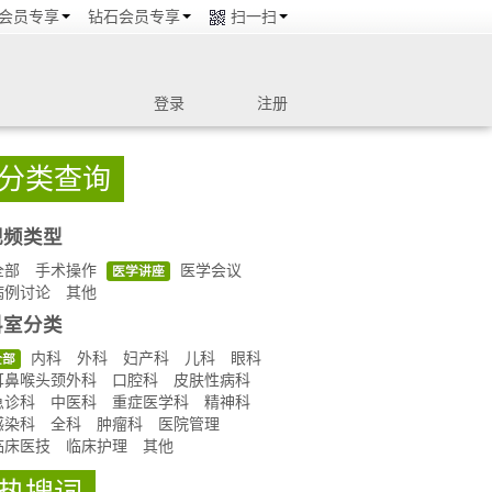
会员专享
钻石会员专享
扫一扫
登录
注册
分类查询
视频类型
全部
手术操作
医学会议
医学讲座
病例讨论
其他
科室分类
内科
外科
妇产科
儿科
眼科
全部
耳鼻喉头颈外科
口腔科
皮肤性病科
急诊科
中医科
重症医学科
精神科
感染科
全科
肿瘤科
医院管理
临床医技
临床护理
其他