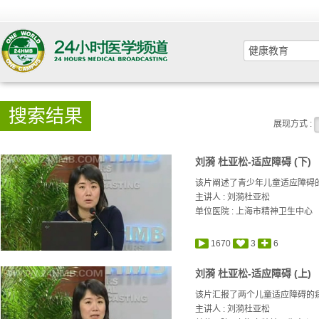
搜索结果
展现方式 :
刘漪 杜亚松-适应障碍 (下)
该片阐述了青少年儿童适应障碍
主讲人 :
刘漪
杜亚松
单位医院 : 上海市精神卫生中心
1670
3
6
刘漪 杜亚松-适应障碍 (上)
该片汇报了两个儿童适应障碍的
主讲人 :
刘漪
杜亚松