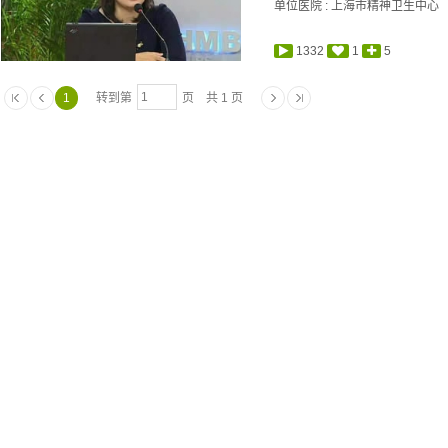
单位医院 : 上海市精神卫生中心
1332
1
5
1
转到第
页 共 1 页