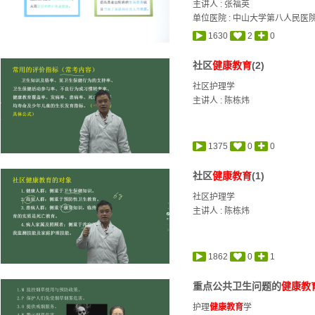
主讲人 :
张福英
单位医院 : 中山大学第八人民医
1630
2
0
社区
健康教育
(2)
社区护理学
主讲人 :
陈栋炜
1375
0
0
社区
健康教育
(1)
社区护理学
主讲人 :
陈栋炜
1862
0
1
重点公共卫生问题的
健康教
护理
健康教育
学