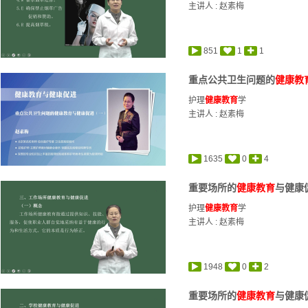
主讲人 :
赵素梅
851
1
1
重点公共卫生问题的
健康教
护理
健康教育
学
主讲人 :
赵素梅
1635
0
4
重要场所的
健康教育
与健康促
护理
健康教育
学
主讲人 :
赵素梅
1948
0
2
重要场所的
健康教育
与健康促