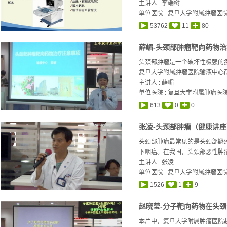
主讲人 :
李端树
单位医院 : 复旦大学附属肿瘤医
53762
11
80
薛嵋-头颈部肿瘤靶向药物
头颈部肿瘤是一个破坏性极强的
复旦大学附属肿瘤医院输液中心薛
主讲人 :
薛嵋
单位医院 : 复旦大学附属肿瘤医
613
0
0
张凌-头颈部肿瘤（健康讲座
头颈部肿瘤最常见的是头颈部鳞
下咽癌。在我国，头颈部恶性肿瘤占
主讲人 :
张凌
单位医院 : 复旦大学附属肿瘤医
1526
1
9
赵晓莹-分子靶向药物在头
本片中，复旦大学附属肿瘤医院