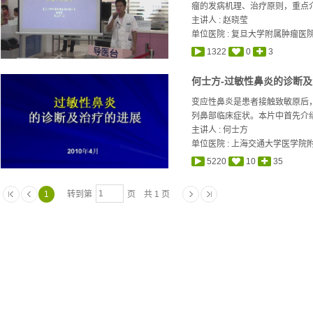
瘤的发病机理、治疗原则，重点介
主讲人 :
赵晓莹
单位医院 : 复旦大学附属肿瘤医
1322
0
3
何士方-过敏性鼻炎的诊断
变应性鼻炎是患者接触致敏原后，
列鼻部临床症状。本片中首先介绍
主讲人 :
何士方
单位医院 : 上海交通大学医学院
5220
10
35
1
转到第
页 共 1 页