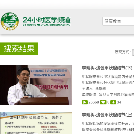
搜索结果
展现方式 :
李端树-浅谈甲状腺结节(下)
甲状腺结节和甲状腺癌是内分泌系
甲状腺结节和分化型甲状腺癌治疗
主讲人 :
李端树
单位医院 : 复旦大学附属肿瘤医
26668
8
34
李端树-浅谈甲状腺结节(上)
甲状腺疾病的发病率逐年升高，
医院头颈外科李端树教授进行科普