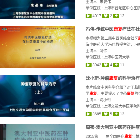
主讲人 :
朱晏伟
单位医院 : 上海市普陀区中心医
4017
2
12
冯伟-传统中医
康复
疗法在社
本视频为第二届中西医结合社区
海中医药大学冯伟教授主讲，冯
主讲人 :
冯伟
单位医院 : 上海中医药大学
3942
4
11
沈小珩-肿瘤
康复
的科学治疗(
本片结合中医科学介绍了对于脑
学
康复
。主要提及了中药
康复
的
主讲人 :
沈小珩
单位医院 : 上海交通大学医学院
3685
5
13
周密-澳大利亚中医药在肿
2015第十一届全国癌症
康复
与姑