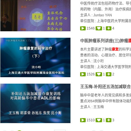
中医传统疗法包括药物疗法、导
用药物（内服、外用）治疗疾病的
主讲人 :
Juntao YAN
单位医院 : 上海中医药大学附
1546
1
4
中医肿瘤系列讲座(三)肿瘤
本片主要讲述了肿瘤
康复
的科学
患者的活动、心理治疗、居住环境
主讲人 :
沈小珩
单位医院 : 上海交通大学医学院
1526
1
2
王玉梅-补阳还五汤加减联合
脑卒中是老年人的常见病和多发
重点对64例脑卒中伴有肢体功能障
主讲人 :
王玉梅
1510
1
3