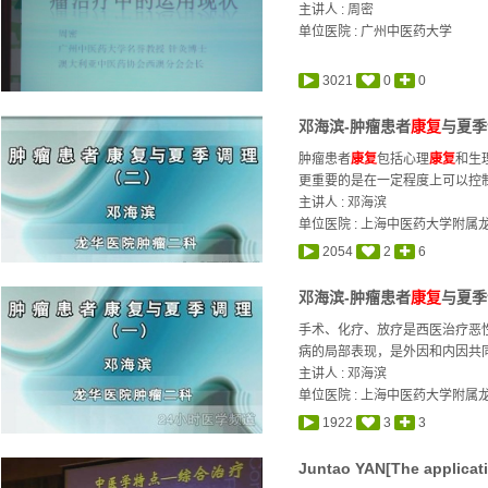
主讲人 :
周密
单位医院 : 广州中医药大学
3021
0
0
邓海滨-肿瘤患者
康复
与夏季
肿瘤患者
康复
包括心理
康复
和生
更重要的是在一定程度上可以控制
主讲人 :
邓海滨
单位医院 : 上海中医药大学附属
2054
2
6
邓海滨-肿瘤患者
康复
与夏季
手术、化疗、放疗是西医治疗恶
病的局部表现，是外因和内因共同
主讲人 :
邓海滨
单位医院 : 上海中医药大学附属
1922
3
3