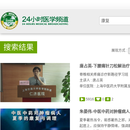
搜索结果
展现方式 :
唐占英-下腰痛针刀松解治
脊椎相关疼痛诊疗新路径学习班
主讲人 :
唐占英
单位医院 : 上海中医药大学附属
5916
0
2
朱晏伟-中医中药对肿瘤病
夏季暑热当令，易感暑热之邪，
起居上，应保持平静情绪，强调静