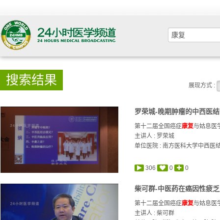
搜索结果
展现方式 :
罗荣城-晚期肿瘤的中西医
第十二届全国癌症
康复
与姑息医
主讲人 :
罗荣城
单位医院 : 南方医科大学中西医
306
0
0
柴可群-中医药在癌因性疲
第十二届全国癌症
康复
与姑息医
主讲人 :
柴可群