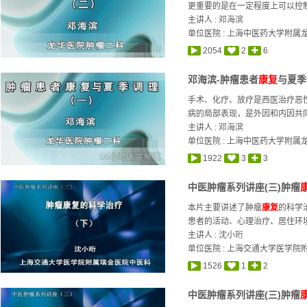
更重要的是在一定程度上可以控制
主讲人 :
邓海滨
单位医院 : 上海中医药大学附属
2054
2
6
邓海滨-肿瘤患者
康复
与夏季
手术、化疗、放疗是西医治疗恶
病的局部表现，是外因和内因共同
主讲人 :
邓海滨
单位医院 : 上海中医药大学附属
1922
3
3
中医肿瘤系列讲座(三)肿瘤
本片主要讲述了肿瘤
康复
的科学
患者的活动、心理治疗、居住环境
主讲人 :
沈小珩
单位医院 : 上海交通大学医学院
1526
1
2
中医肿瘤系列讲座(三)肿瘤