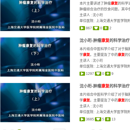
本片主要讲述了肿瘤
康复
的科学
肿瘤综合治疗的饮食问题，其中包
主讲人 :
沈小珩
单位医院 : 上海交通大学医学院
867
0
2
沈小珩-肿瘤
康复
的科学治疗(
本片结合中医科学介绍了对于脑
学
康复
。主要提及了中药
康复
的
主讲人 :
沈小珩
单位医院 : 上海交通大学医学院
1297
0
9
沈小珩-肿瘤
康复
的科学治疗(
本片结合中医科学介绍了对于脑
学
康复
。主要提及了中药
康复
的
主讲人 :
沈小珩
单位医院 : 上海交通大学医学院
3685
5
13