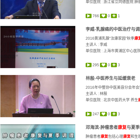
单位医院 : 浙江省立同德医院 肿
766
0
1
李威-乳腺癌的中医治疗与调
2016黄浦乳腺“汝康家园”秋季
康
主讲人 :
李威
单位医院 : 上海市黄浦区中心医
295
0
3
林殷-中医养生与延缓衰老
2016年中整协中医美容分会年
主讲人 :
林殷
单位医院 : 北京中医药大学 养生
247
0
3
邓海滨-肿瘤患者
康复
与夏季
肿瘤患者
康复
包括心理
康复
和生