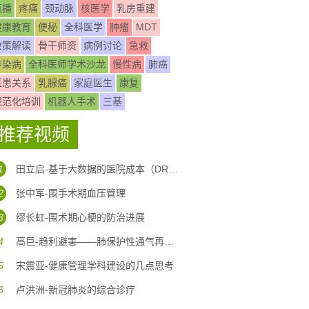
直播
疼痛
颈动脉
核医学
乳房重建
健康教育
便秘
全科医学
肿瘤
MDT
政策解读
骨干师资
病例讨论
急救
传染病
全科医师学术沙龙
慢性病
肺癌
医患关系
乳腺癌
家庭医生
康复
规范化培训
机器人手术
三基
推荐视频
1
田立启-基于大数据的医院成本（DRG DIP)核算体系构建
2
张中军-围手术期血压管理
3
缪长虹-围术期心梗的防治进展
4
高巨-趋利避害——肺保护性通气再认识
5
宋震亚-健康管理学科建设的几点思考
6
卢洪洲-新冠肺炎的综合诊疗