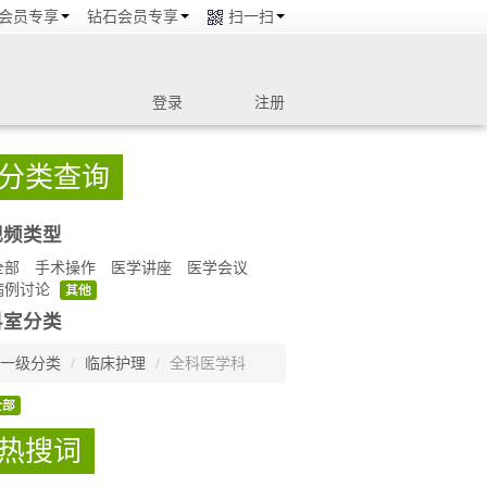
会员专享
钻石会员专享
扫一扫
登录
注册
分类查询
视频类型
全部
手术操作
医学讲座
医学会议
病例讨论
其他
科室分类
一级分类
/
临床护理
/
全科医学科
全部
热搜词