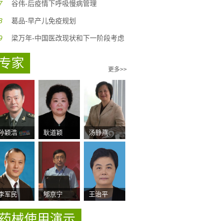
7
谷伟-后疫情下呼吸慢病管理
8
葛品-早产儿免疫规划
9
梁万年-中国医改现状和下一阶段考虑
专家
更多>>
孙颖浩
耿道颖
汤静燕
李军民
郇京宁
王治平
药械使用演示