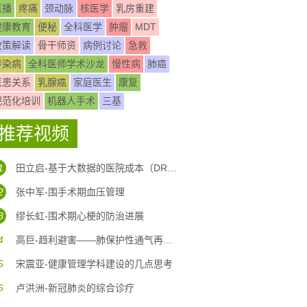
直播
疼痛
颈动脉
核医学
乳房重建
健康教育
便秘
全科医学
肿瘤
MDT
政策解读
骨干师资
病例讨论
急救
传染病
全科医师学术沙龙
慢性病
肺癌
医患关系
乳腺癌
家庭医生
康复
规范化培训
机器人手术
三基
推荐视频
1
田立启-基于大数据的医院成本（DRG DIP)核算体系构建
2
张中军-围手术期血压管理
3
缪长虹-围术期心梗的防治进展
4
高巨-趋利避害——肺保护性通气再认识
5
宋震亚-健康管理学科建设的几点思考
6
卢洪洲-新冠肺炎的综合诊疗