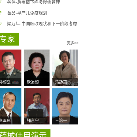
7
谷伟-后疫情下呼吸慢病管理
8
葛品-早产儿免疫规划
9
梁万年-中国医改现状和下一阶段考虑
专家
更多>>
孙颖浩
耿道颖
汤静燕
李军民
郇京宁
王治平
药械使用演示