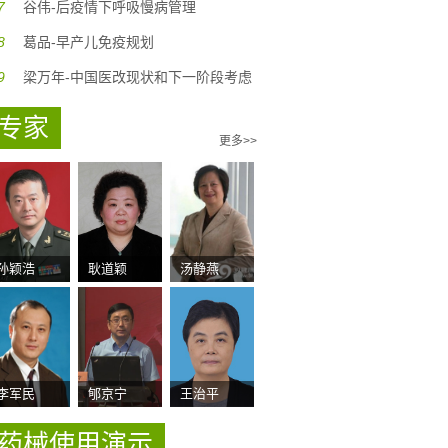
7
谷伟-后疫情下呼吸慢病管理
8
葛品-早产儿免疫规划
9
梁万年-中国医改现状和下一阶段考虑
专家
更多>>
孙颖浩
耿道颖
汤静燕
李军民
郇京宁
王治平
药械使用演示