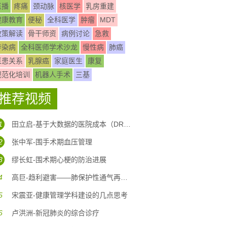
直播
疼痛
颈动脉
核医学
乳房重建
健康教育
便秘
全科医学
肿瘤
MDT
政策解读
骨干师资
病例讨论
急救
传染病
全科医师学术沙龙
慢性病
肺癌
医患关系
乳腺癌
家庭医生
康复
规范化培训
机器人手术
三基
推荐视频
1
田立启-基于大数据的医院成本（DRG DIP)核算体系构建
2
张中军-围手术期血压管理
3
缪长虹-围术期心梗的防治进展
4
高巨-趋利避害——肺保护性通气再认识
5
宋震亚-健康管理学科建设的几点思考
6
卢洪洲-新冠肺炎的综合诊疗