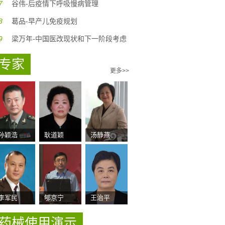
7
谷伟-后疫情下呼吸慢病管理
8
葛品-早产儿免疫规划
9
梁万年-中国医改现状和下一阶段考虑
专家
更多>>
孙颖浩
耿道颖
汤静燕
李军民
郇京宁
王治平
药械使用演示