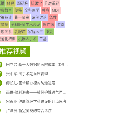
直播
疼痛
颈动脉
核医学
乳房重建
健康教育
便秘
全科医学
肿瘤
MDT
政策解读
骨干师资
病例讨论
急救
传染病
全科医师学术沙龙
慢性病
肺癌
医患关系
乳腺癌
家庭医生
康复
规范化培训
机器人手术
三基
推荐视频
1
田立启-基于大数据的医院成本（DRG DIP)核算体系构建
2
张中军-围手术期血压管理
3
缪长虹-围术期心梗的防治进展
4
高巨-趋利避害——肺保护性通气再认识
5
宋震亚-健康管理学科建设的几点思考
6
卢洪洲-新冠肺炎的综合诊疗