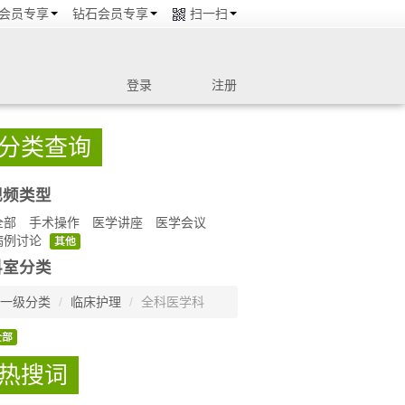
会员专享
钻石会员专享
扫一扫
登录
注册
分类查询
视频类型
全部
手术操作
医学讲座
医学会议
病例讨论
其他
科室分类
一级分类
/
临床护理
/
全科医学科
全部
热搜词