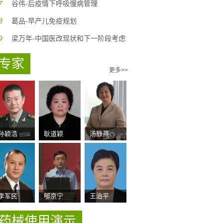
7
谷伟-后疫情下呼吸慢病管理
8
葛品-早产儿免疫规划
9
梁万年-中国医改现状和下一阶段考虑
专家
更多>>
孙颖浩
耿道颖
汤静燕
李军民
郇京宁
王治平
药械使用演示