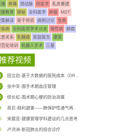
直播
疼痛
颈动脉
核医学
乳房重建
健康教育
便秘
全科医学
肿瘤
MDT
政策解读
骨干师资
病例讨论
急救
传染病
全科医师学术沙龙
慢性病
肺癌
医患关系
乳腺癌
家庭医生
康复
规范化培训
机器人手术
三基
推荐视频
1
田立启-基于大数据的医院成本（DRG DIP)核算体系构建
2
张中军-围手术期血压管理
3
缪长虹-围术期心梗的防治进展
4
高巨-趋利避害——肺保护性通气再认识
5
宋震亚-健康管理学科建设的几点思考
6
卢洪洲-新冠肺炎的综合诊疗