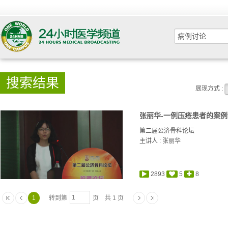
搜索结果
展现方式 :
张丽华-一例压疮患者的案
第二届公济骨科论坛
主讲人 :
张丽华
2893
5
8
1
转到第
页 共 1 页