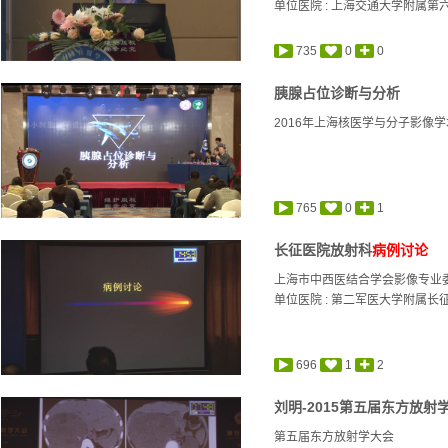
单位医院 : 上海交通大学附属第
735
0
0
胰腺占位诊断与分析
2016年上海核医学与分子影像
765
0
1
长征医院放射科
病例讨论
上海市中西医结合学会影像专业
单位医院 : 第二军医大学附属长
696
1
2
刘明-2015第五届东方放射
第五届东方放射学大会