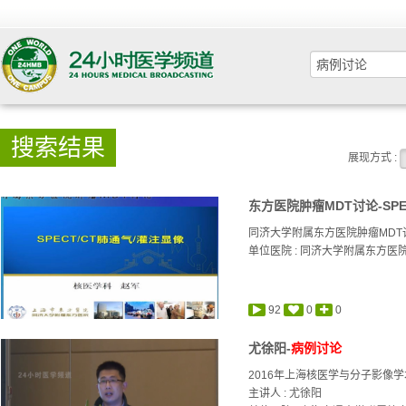
搜索结果
展现方式 :
东方医院肿瘤MDT讨论-SPEC
同济大学附属东方医院肿瘤MDT
单位医院 : 同济大学附属东方医
92
0
0
尤徐阳-
病例讨论
2016年上海核医学与分子影像
主讲人 :
尤徐阳