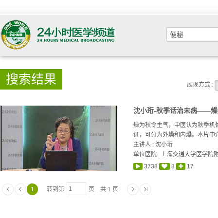
搜索结果
展现方式 :
沈小珩-秋季话治未病——燥
燥为秋令主气，中医认为秋季机
证，可分为外燥和内燥。本片中介
主讲人 :
沈小珩
单位医院 : 上海交通大学医学院
3738
3
17
1
转到第
页 共 1 页