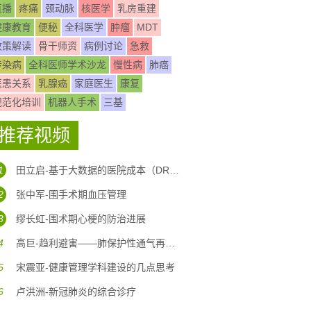
直播
疼痛
颈动脉
核医学
乳房重建
健康教育
便秘
全科医学
肿瘤
MDT
政策解读
骨干师资
病例讨论
急救
传染病
全科医师学术沙龙
慢性病
肺癌
医患关系
乳腺癌
家庭医生
康复
规范化培训
机器人手术
三基
推荐视频
1
田立启-基于大数据的医院成本（DRG DIP)核算体系构建
2
张中军-围手术期血压管理
3
缪长虹-围术期心梗的防治进展
4
高巨-趋利避害——肺保护性通气再认识
5
宋震亚-健康管理学科建设的几点思考
6
卢洪洲-新冠肺炎的综合诊疗