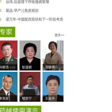
7
谷伟-后疫情下呼吸慢病管理
8
葛品-早产儿免疫规划
9
梁万年-中国医改现状和下一阶段考虑
专家
更多>>
孙颖浩
耿道颖
汤静燕
李军民
郇京宁
王治平
药械使用演示