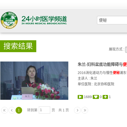
搜索结果
展现方式 :
朱兰-妇科盆底功能障碍与
便
2016消化道动力与慢性
便秘
浦东
主讲人 :
朱兰
单位医院 : 北京协和医院
1689
0
1
1
转到第
页 共 1 页