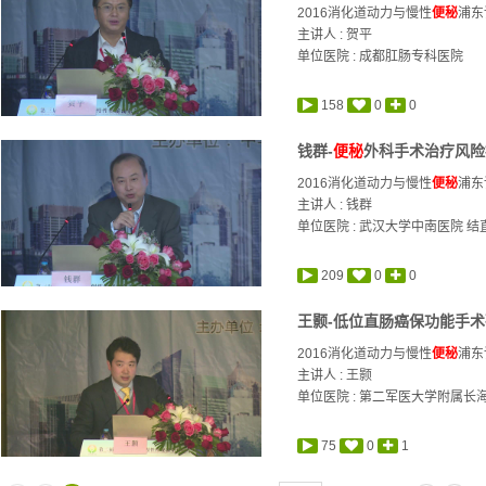
2016消化道动力与慢性
便秘
浦东
主讲人 :
贺平
单位医院 : 成都肛肠专科医院
158
0
0
钱群-
便秘
外科手术治疗风险
2016消化道动力与慢性
便秘
浦东
主讲人 :
钱群
单位医院 : 武汉大学中南医院 
209
0
0
王颢-低位直肠癌保功能手
2016消化道动力与慢性
便秘
浦东
主讲人 :
王颢
单位医院 : 第二军医大学附属长
75
0
1