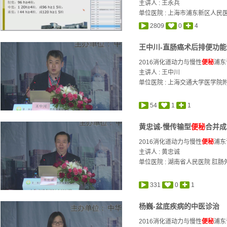
主讲人 :
王永兵
单位医院 : 上海市浦东新区人民
2809
0
4
王中川-直肠癌术后排便功
2016消化道动力与慢性
便秘
浦东
主讲人 :
王中川
单位医院 : 上海交通大学医学院
54
1
1
黄忠诚-慢传输型
便秘
合并成
2016消化道动力与慢性
便秘
浦东
主讲人 :
黄忠诚
单位医院 : 湖南省人民医院 肛肠
331
0
1
杨巍-盆底疾病的中医诊治
2016消化道动力与慢性
便秘
浦东