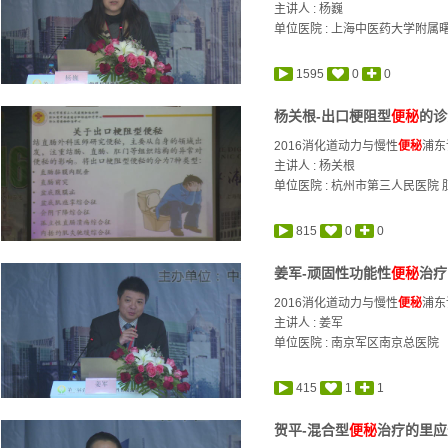
主讲人 :
杨巍
单位医院 : 上海中医药大学附属
1595
0
0
杨关根-出口梗阻型
便秘
的诊
2016消化道动力与慢性
便秘
浦东
主讲人 :
杨关根
单位医院 : 杭州市第三人民医院
815
0
0
姜军-顽固性功能性
便秘
治疗
2016消化道动力与慢性
便秘
浦东
主讲人 :
姜军
单位医院 : 南京军区南京总医院
415
1
1
贺平-混合型
便秘
治疗的里应