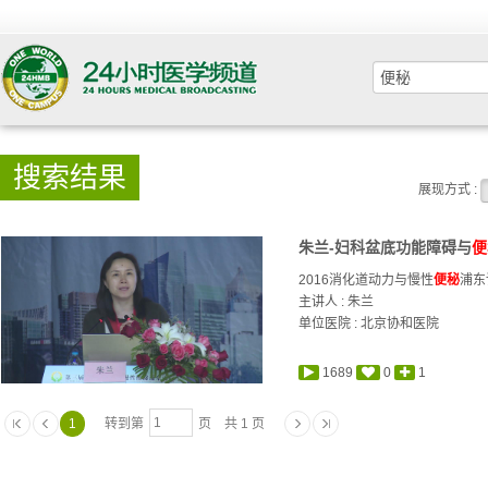
搜索结果
展现方式 :
朱兰-妇科盆底功能障碍与
便
2016消化道动力与慢性
便秘
浦东
主讲人 :
朱兰
单位医院 : 北京协和医院
1689
0
1
1
转到第
页 共 1 页