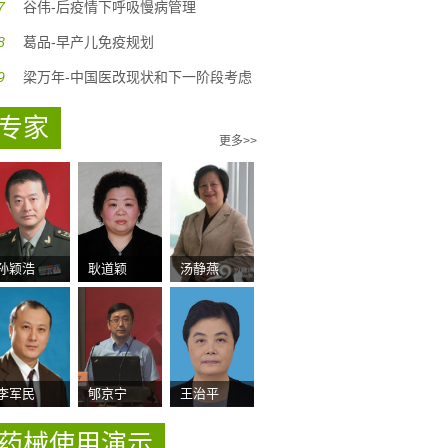
7
谷伟-后疫情下呼吸慢病管理
8
葛品-早产儿免疫规划
9
梁万年-中国医改现状和下一阶段考虑
专家
更多>>
孙颖浩
耿道颖
汤静燕
李军民
郇京宁
王治平
药械使用演示