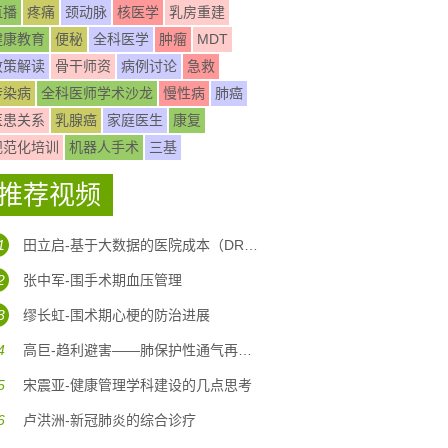
直播
疼痛
颈动脉
核医学
乳房重建
健康教育
便秘
全科医学
肿瘤
MDT
政策解读
骨干师资
病例讨论
急救
传染病
全科医师学术沙龙
慢性病
肺癌
医患关系
乳腺癌
家庭医生
康复
规范化培训
机器人手术
三基
推荐视频
1
田立启-基于大数据的医院成本（DRG DIP)核算体系构建
2
张中军-围手术期血压管理
3
缪长虹-围术期心梗的防治进展
4
高巨-趋利避害——肺保护性通气再认识
5
宋震亚-健康管理学科建设的几点思考
6
卢洪洲-新冠肺炎的综合诊疗