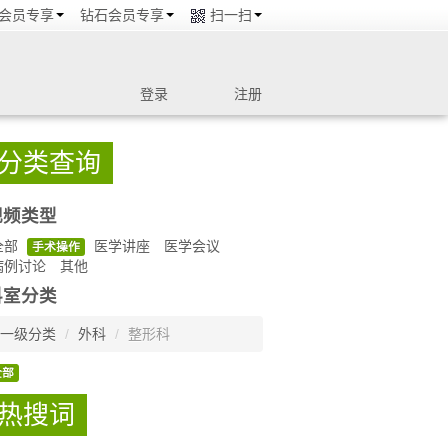
会员专享
钻石会员专享
扫一扫
登录
注册
分类查询
视频类型
全部
医学讲座
医学会议
手术操作
病例讨论
其他
科室分类
一级分类
/
外科
/
整形科
全部
热搜词