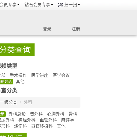
会员专享
钻石会员专享
扫一扫
登录
注册
分类查询
视频类型
全部
手术操作
医学讲座
医学会议
其他
病例讨论
科室分类
一级分类
/
外科
外科总论
普外科
心胸外科
骨科
全部
泌尿外科
神经外科
血管外科
麻醉学
整形科
烧伤科
器官移植科
其他