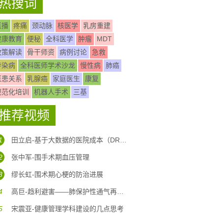
热搜词
直播
疼痛
颈动脉
核医学
乳房重建
健康教育
便秘
全科医学
肿瘤
MDT
政策解读
骨干师资
病例讨论
急救
传染病
全科医师学术沙龙
慢性病
肺癌
医患关系
乳腺癌
家庭医生
康复
规范化培训
机器人手术
三基
推荐视频
1
田立启-基于大数据的医院成本（DRG DIP)核算体系构建
2
张中军-围手术期血压管理
3
缪长虹-围术期心梗的防治进展
4
高巨-趋利避害——肺保护性通气再认识
5
宋震亚-健康管理学科建设的几点思考