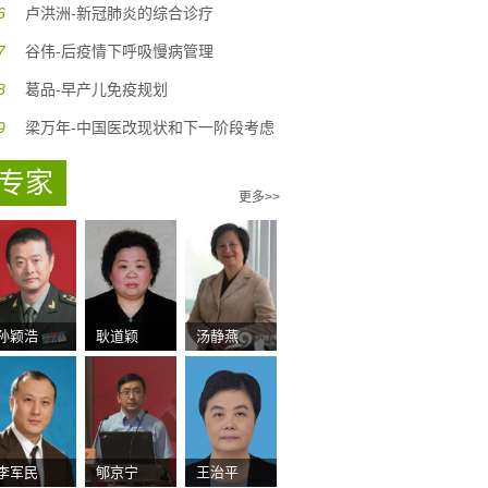
6
卢洪洲-新冠肺炎的综合诊疗
7
谷伟-后疫情下呼吸慢病管理
8
葛品-早产儿免疫规划
9
梁万年-中国医改现状和下一阶段考虑
专家
更多>>
孙颖浩
耿道颖
汤静燕
李军民
郇京宁
王治平