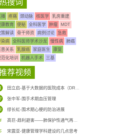
热搜词
直播
疼痛
颈动脉
核医学
乳房重建
健康教育
便秘
全科医学
肿瘤
MDT
政策解读
骨干师资
病例讨论
急救
传染病
全科医师学术沙龙
慢性病
肺癌
医患关系
乳腺癌
家庭医生
康复
规范化培训
机器人手术
三基
推荐视频
1
田立启-基于大数据的医院成本（DRG DIP)核算体系构建
2
张中军-围手术期血压管理
3
缪长虹-围术期心梗的防治进展
4
高巨-趋利避害——肺保护性通气再认识
5
宋震亚-健康管理学科建设的几点思考