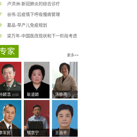
6
卢洪洲-新冠肺炎的综合诊疗
7
谷伟-后疫情下呼吸慢病管理
8
葛品-早产儿免疫规划
9
梁万年-中国医改现状和下一阶段考虑
专家
更多>>
孙颖浩
耿道颖
汤静燕
李军民
郇京宁
王治平