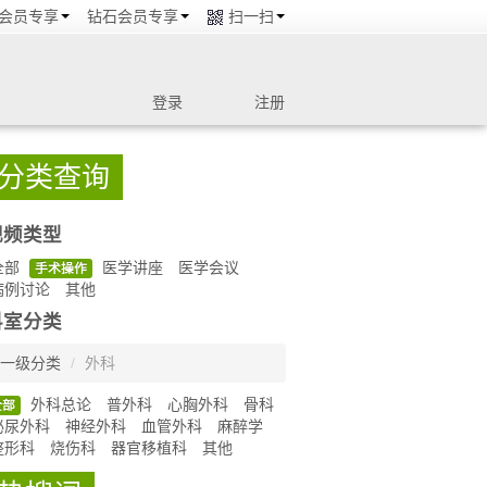
会员专享
钻石会员专享
扫一扫
登录
注册
分类查询
视频类型
全部
医学讲座
医学会议
手术操作
病例讨论
其他
科室分类
一级分类
/
外科
外科总论
普外科
心胸外科
骨科
全部
泌尿外科
神经外科
血管外科
麻醉学
整形科
烧伤科
器官移植科
其他