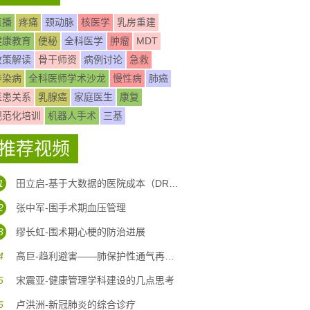
直播
疼痛
颈动脉
核医学
乳房重建
健康教育
便秘
全科医学
肿瘤
MDT
政策解读
骨干师资
病例讨论
急救
传染病
全科医师学术沙龙
慢性病
肺癌
医患关系
乳腺癌
家庭医生
康复
规范化培训
机器人手术
三基
推荐视频
1
田立启-基于大数据的医院成本（DRG DIP)核算体系构建
2
张中军-围手术期血压管理
3
缪长虹-围术期心梗的防治进展
4
高巨-趋利避害——肺保护性通气再认识
5
宋震亚-健康管理学科建设的几点思考
6
卢洪洲-新冠肺炎的综合诊疗