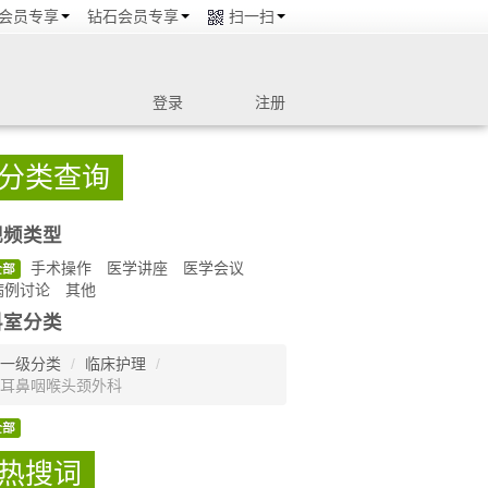
会员专享
钻石会员专享
扫一扫
登录
注册
分类查询
视频类型
手术操作
医学讲座
医学会议
全部
病例讨论
其他
科室分类
一级分类
/
临床护理
/
耳鼻咽喉头颈外科
全部
热搜词