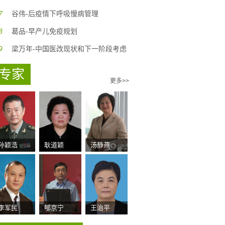
7
谷伟-后疫情下呼吸慢病管理
8
葛品-早产儿免疫规划
9
梁万年-中国医改现状和下一阶段考虑
专家
更多>>
孙颖浩
耿道颖
汤静燕
李军民
郇京宁
王治平