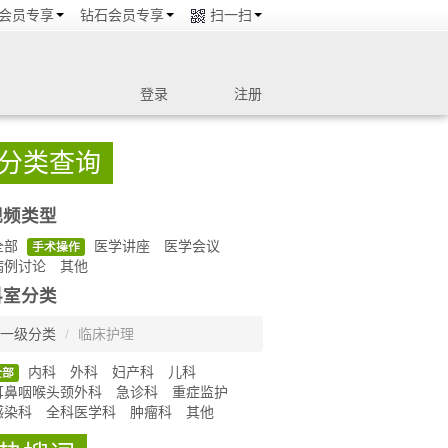
会员专享
钻石会员专享
扫一扫
登录
注册
分类查询
视频类型
全部
医学讲座
医学会议
手术操作
病例讨论
其他
科室分类
一级分类
/
临床护理
内科
外科
妇产科
儿科
全部
耳鼻咽喉头颈外科
急诊科
重症监护
感染科
全科医学科
肿瘤科
其他