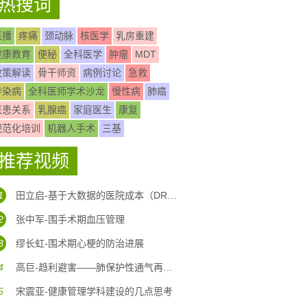
热搜词
直播
疼痛
颈动脉
核医学
乳房重建
健康教育
便秘
全科医学
肿瘤
MDT
政策解读
骨干师资
病例讨论
急救
传染病
全科医师学术沙龙
慢性病
肺癌
医患关系
乳腺癌
家庭医生
康复
规范化培训
机器人手术
三基
推荐视频
1
田立启-基于大数据的医院成本（DRG DIP)核算体系构建
2
张中军-围手术期血压管理
3
缪长虹-围术期心梗的防治进展
4
高巨-趋利避害——肺保护性通气再认识
5
宋震亚-健康管理学科建设的几点思考