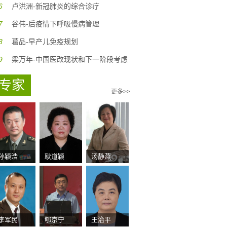
6
卢洪洲-新冠肺炎的综合诊疗
7
谷伟-后疫情下呼吸慢病管理
8
葛品-早产儿免疫规划
9
梁万年-中国医改现状和下一阶段考虑
专家
更多>>
孙颖浩
耿道颖
汤静燕
李军民
郇京宁
王治平