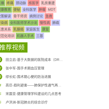
直播
疼痛
颈动脉
核医学
乳房重建
健康教育
便秘
全科医学
肿瘤
MDT
政策解读
骨干师资
病例讨论
急救
传染病
全科医师学术沙龙
慢性病
肺癌
医患关系
乳腺癌
家庭医生
康复
规范化培训
机器人手术
三基
推荐视频
1
田立启-基于大数据的医院成本（DRG DIP)核算体系构建
2
张中军-围手术期血压管理
3
缪长虹-围术期心梗的防治进展
4
高巨-趋利避害——肺保护性通气再认识
5
宋震亚-健康管理学科建设的几点思考
6
卢洪洲-新冠肺炎的综合诊疗