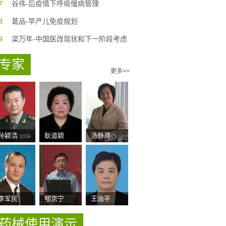
7
谷伟-后疫情下呼吸慢病管理
8
葛品-早产儿免疫规划
9
梁万年-中国医改现状和下一阶段考虑
专家
更多>>
孙颖浩
耿道颖
汤静燕
李军民
郇京宁
王治平
药械使用演示