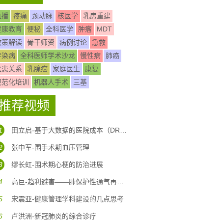
直播
疼痛
颈动脉
核医学
乳房重建
健康教育
便秘
全科医学
肿瘤
MDT
政策解读
骨干师资
病例讨论
急救
传染病
全科医师学术沙龙
慢性病
肺癌
医患关系
乳腺癌
家庭医生
康复
规范化培训
机器人手术
三基
推荐视频
1
田立启-基于大数据的医院成本（DRG DIP)核算体系构建
2
张中军-围手术期血压管理
3
缪长虹-围术期心梗的防治进展
4
高巨-趋利避害——肺保护性通气再认识
5
宋震亚-健康管理学科建设的几点思考
6
卢洪洲-新冠肺炎的综合诊疗