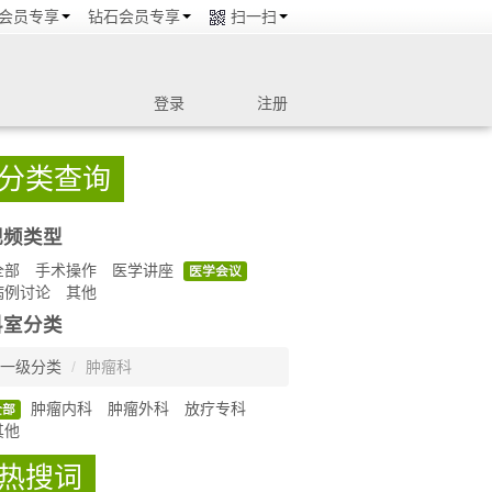
会员专享
钻石会员专享
扫一扫
登录
注册
分类查询
视频类型
全部
手术操作
医学讲座
医学会议
病例讨论
其他
科室分类
一级分类
/
肿瘤科
肿瘤内科
肿瘤外科
放疗专科
全部
其他
热搜词