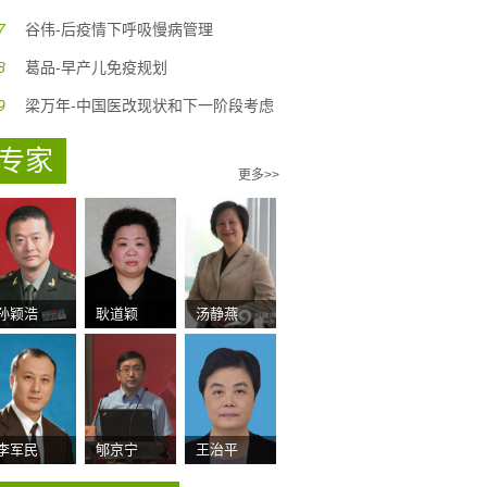
7
谷伟-后疫情下呼吸慢病管理
8
葛品-早产儿免疫规划
9
梁万年-中国医改现状和下一阶段考虑
专家
更多>>
孙颖浩
耿道颖
汤静燕
李军民
郇京宁
王治平