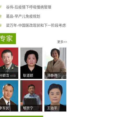
7
谷伟-后疫情下呼吸慢病管理
8
葛品-早产儿免疫规划
9
梁万年-中国医改现状和下一阶段考虑
专家
更多>>
孙颖浩
耿道颖
汤静燕
李军民
郇京宁
王治平