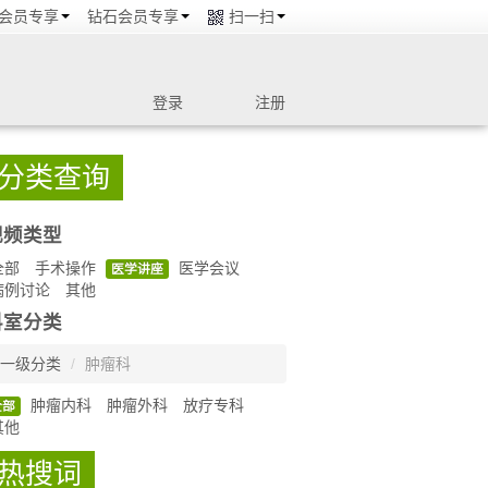
会员专享
钻石会员专享
扫一扫
登录
注册
分类查询
视频类型
全部
手术操作
医学会议
医学讲座
病例讨论
其他
科室分类
一级分类
/
肿瘤科
肿瘤内科
肿瘤外科
放疗专科
全部
其他
热搜词