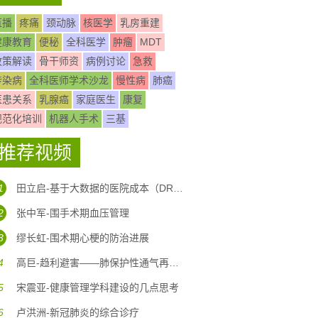
直播
疼痛
颈动脉
核医学
乳房重建
健康教育
便秘
全科医学
肿瘤
MDT
政策解读
骨干师资
病例讨论
急救
传染病
全科医师学术沙龙
慢性病
肺癌
医患关系
乳腺癌
家庭医生
康复
规范化培训
机器人手术
三基
推荐视频
1
田立启-基于大数据的医院成本（DRG DIP)核算体系构建
2
张中军-围手术期血压管理
3
缪长虹-围术期心梗的防治进展
4
高巨-趋利避害——肺保护性通气再认识
5
宋震亚-健康管理学科建设的几点思考
6
卢洪洲-新冠肺炎的综合诊疗