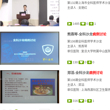
第132期上海市全科医师学术沙
主讲人 :
支艳红
1485
0
1
熊燕琴-全科沙龙
病例讨论
第106期全科医师学术沙龙
主讲人 :
熊燕琴
单位医院 : 复旦大学附属中山医
130
0
0
郑滔-全科沙龙
病例讨论
第106期全科医师学术沙龙
主讲人 :
郑滔
单位医院 : 上海西渡社区卫生服
316
0
1