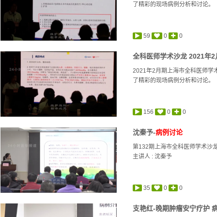
了精彩的现场病例分析和讨论。
59
0
0
全科医师学术沙龙 2021年2月
2021年2月期上海市全科医师
了精彩的现场病例分析和讨论。
156
0
0
沈秦予-
病例讨论
第132期上海市全科医师学术沙
主讲人 :
沈秦予
35
0
0
支艳红-晚期肿瘤安宁疗护 