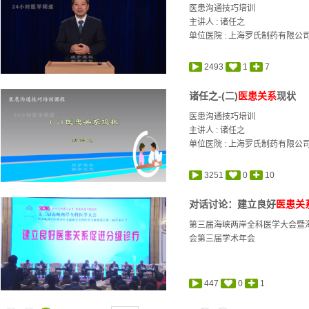
医患沟通技巧培训
主讲人 :
诸任之
单位医院 : 上海罗氏制药有限公
2493
1
7
诸任之-(二)
医患关系
现状
医患沟通技巧培训
主讲人 :
诸任之
单位医院 : 上海罗氏制药有限公
3251
0
10
对话讨论：建立良好
医患关
第三届海峡两岸全科医学大会暨
会第三届学术年会
447
0
1