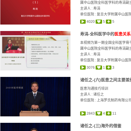
属中山医院全科医学科的寿涓副主任
主讲人 :
寿涓
单位医院 : 复旦大学附属中山医
4020
5
5
寿涓-全科医学中的
医患关系
本视频为第一期全国全科医学骨
属中山医院全科医学科的寿涓副主任
主讲人 :
寿涓
单位医院 : 复旦大学附属中山医
3076
1
3
诸任之-(六)医患之间主要差
医患沟通技巧培训
主讲人 :
诸任之
单位医院 : 上海罗氏制药有限公
2843
4
11
诸任之-(三)海外的借鉴