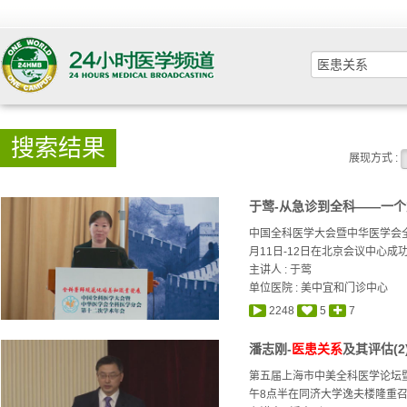
搜索结果
展现方式 :
于莺-从急诊到全科——一
中国全科医学大会暨中华医学会全
月11日-12日在北京会议中心成功
主讲人 :
于莺
单位医院 : 美中宜和门诊中心
2248
5
7
潘志刚-
医患关系
及其评估(2
第五届上海市中美全科医学论坛暨
午8点半在同济大学逸夫楼隆重召开