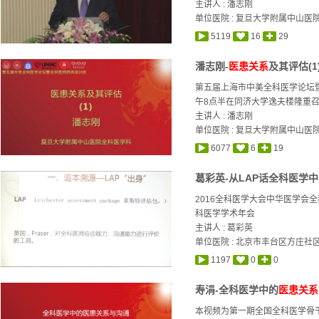
主讲人 :
潘志刚
单位医院 : 复旦大学附属中山医
5119
16
29
潘志刚-
医患关系
及其评估(1
第五届上海市中美全科医学论坛暨
午8点半在同济大学逸夫楼隆重召开
主讲人 :
潘志刚
单位医院 : 复旦大学附属中山医
6077
6
19
葛彩英-从LAP话全科医学
2016全科医学大会中华医学会
科医学学术年会
主讲人 :
葛彩英
单位医院 : 北京市丰台区方庄社
1197
0
0
寿涓-全科医学中的
医患关系
本视频为第一期全国全科医学骨