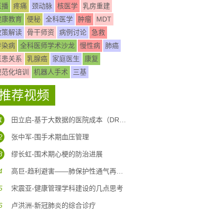
直播
疼痛
颈动脉
核医学
乳房重建
健康教育
便秘
全科医学
肿瘤
MDT
政策解读
骨干师资
病例讨论
急救
传染病
全科医师学术沙龙
慢性病
肺癌
医患关系
乳腺癌
家庭医生
康复
规范化培训
机器人手术
三基
推荐视频
1
田立启-基于大数据的医院成本（DRG DIP)核算体系构建
2
张中军-围手术期血压管理
3
缪长虹-围术期心梗的防治进展
4
高巨-趋利避害——肺保护性通气再认识
5
宋震亚-健康管理学科建设的几点思考
6
卢洪洲-新冠肺炎的综合诊疗