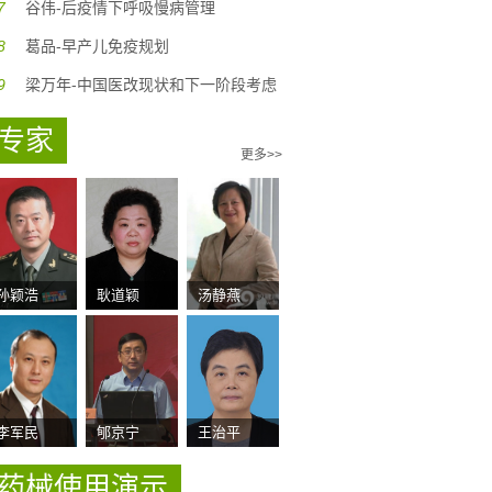
7
谷伟-后疫情下呼吸慢病管理
8
葛品-早产儿免疫规划
9
梁万年-中国医改现状和下一阶段考虑
专家
更多>>
孙颖浩
耿道颖
汤静燕
李军民
郇京宁
王治平
药械使用演示