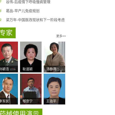
7
谷伟-后疫情下呼吸慢病管理
8
葛品-早产儿免疫规划
9
梁万年-中国医改现状和下一阶段考虑
专家
更多>>
孙颖浩
耿道颖
汤静燕
李军民
郇京宁
王治平
药械使用演示