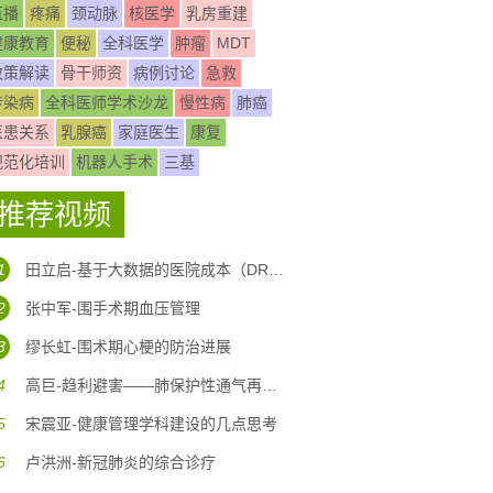
直播
疼痛
颈动脉
核医学
乳房重建
健康教育
便秘
全科医学
肿瘤
MDT
政策解读
骨干师资
病例讨论
急救
传染病
全科医师学术沙龙
慢性病
肺癌
医患关系
乳腺癌
家庭医生
康复
规范化培训
机器人手术
三基
推荐视频
1
田立启-基于大数据的医院成本（DRG DIP)核算体系构建
2
张中军-围手术期血压管理
3
缪长虹-围术期心梗的防治进展
4
高巨-趋利避害——肺保护性通气再认识
5
宋震亚-健康管理学科建设的几点思考
6
卢洪洲-新冠肺炎的综合诊疗