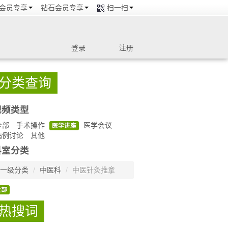
会员专享
钻石会员专享
扫一扫
登录
注册
分类查询
视频类型
全部
手术操作
医学会议
医学讲座
病例讨论
其他
科室分类
一级分类
/
中医科
/
中医针灸推拿
全部
热搜词