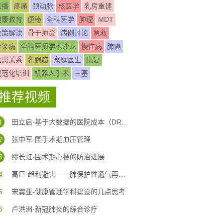
直播
疼痛
颈动脉
核医学
乳房重建
健康教育
便秘
全科医学
肿瘤
MDT
政策解读
骨干师资
病例讨论
急救
传染病
全科医师学术沙龙
慢性病
肺癌
医患关系
乳腺癌
家庭医生
康复
规范化培训
机器人手术
三基
推荐视频
1
田立启-基于大数据的医院成本（DRG DIP)核算体系构建
2
张中军-围手术期血压管理
3
缪长虹-围术期心梗的防治进展
4
高巨-趋利避害——肺保护性通气再认识
5
宋震亚-健康管理学科建设的几点思考
6
卢洪洲-新冠肺炎的综合诊疗