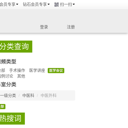
会员专享
钻石会员专享
扫一扫
登录
注册
分类查询
视频类型
全部
手术操作
医学讲座
医学会议
病例讨论
其他
科室分类
一级分类
/
中医科
/
中医外科
全部
热搜词