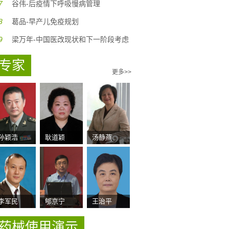
7
谷伟-后疫情下呼吸慢病管理
8
葛品-早产儿免疫规划
9
梁万年-中国医改现状和下一阶段考虑
专家
更多>>
孙颖浩
耿道颖
汤静燕
李军民
郇京宁
王治平
药械使用演示