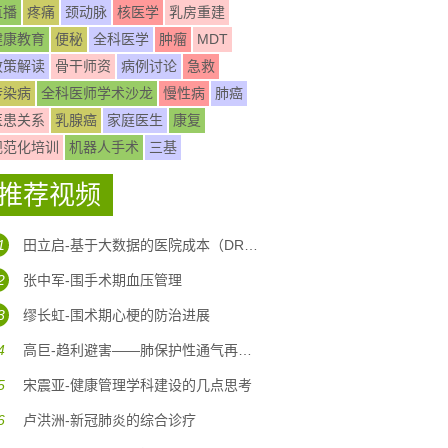
直播
疼痛
颈动脉
核医学
乳房重建
健康教育
便秘
全科医学
肿瘤
MDT
政策解读
骨干师资
病例讨论
急救
传染病
全科医师学术沙龙
慢性病
肺癌
医患关系
乳腺癌
家庭医生
康复
规范化培训
机器人手术
三基
推荐视频
1
田立启-基于大数据的医院成本（DRG DIP)核算体系构建
2
张中军-围手术期血压管理
3
缪长虹-围术期心梗的防治进展
4
高巨-趋利避害——肺保护性通气再认识
5
宋震亚-健康管理学科建设的几点思考
6
卢洪洲-新冠肺炎的综合诊疗