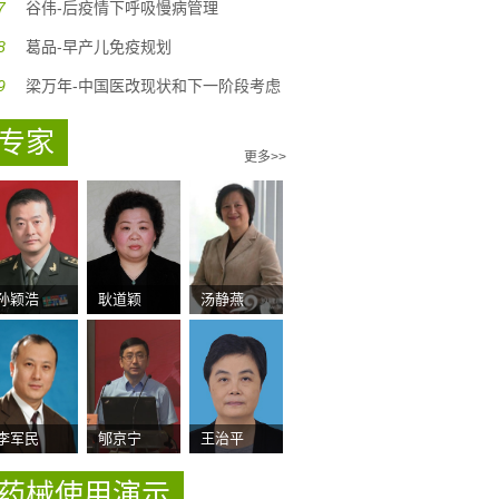
7
谷伟-后疫情下呼吸慢病管理
8
葛品-早产儿免疫规划
9
梁万年-中国医改现状和下一阶段考虑
专家
更多>>
孙颖浩
耿道颖
汤静燕
李军民
郇京宁
王治平
药械使用演示