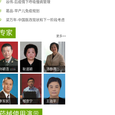
7
谷伟-后疫情下呼吸慢病管理
8
葛品-早产儿免疫规划
9
梁万年-中国医改现状和下一阶段考虑
专家
更多>>
孙颖浩
耿道颖
汤静燕
李军民
郇京宁
王治平
药械使用演示