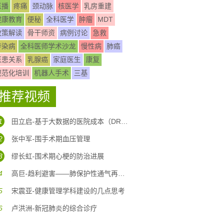
直播
疼痛
颈动脉
核医学
乳房重建
健康教育
便秘
全科医学
肿瘤
MDT
政策解读
骨干师资
病例讨论
急救
传染病
全科医师学术沙龙
慢性病
肺癌
医患关系
乳腺癌
家庭医生
康复
规范化培训
机器人手术
三基
推荐视频
1
田立启-基于大数据的医院成本（DRG DIP)核算体系构建
2
张中军-围手术期血压管理
3
缪长虹-围术期心梗的防治进展
4
高巨-趋利避害——肺保护性通气再认识
5
宋震亚-健康管理学科建设的几点思考
6
卢洪洲-新冠肺炎的综合诊疗