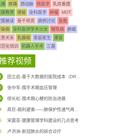
直播
疼痛
颈动脉
核医学
乳房重建
健康教育
便秘
全科医学
肿瘤
MDT
政策解读
骨干师资
病例讨论
急救
传染病
全科医师学术沙龙
慢性病
肺癌
医患关系
乳腺癌
家庭医生
康复
规范化培训
机器人手术
三基
推荐视频
1
田立启-基于大数据的医院成本（DRG DIP)核算体系构建
2
张中军-围手术期血压管理
3
缪长虹-围术期心梗的防治进展
4
高巨-趋利避害——肺保护性通气再认识
5
宋震亚-健康管理学科建设的几点思考
6
卢洪洲-新冠肺炎的综合诊疗