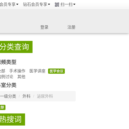
会员专享
钻石会员专享
扫一扫
登录
注册
分类查询
视频类型
全部
手术操作
医学讲座
医学会议
病例讨论
其他
科室分类
一级分类
/
外科
/
泌尿外科
全部
热搜词