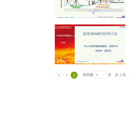
1
转到第
页 共 1 页