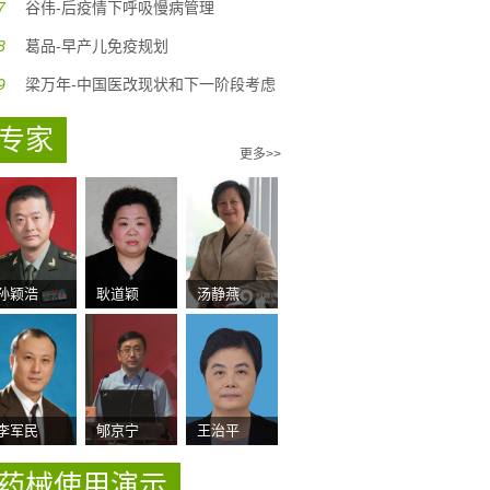
7
谷伟-后疫情下呼吸慢病管理
8
葛品-早产儿免疫规划
9
梁万年-中国医改现状和下一阶段考虑
专家
更多>>
孙颖浩
耿道颖
汤静燕
李军民
郇京宁
王治平
药械使用演示