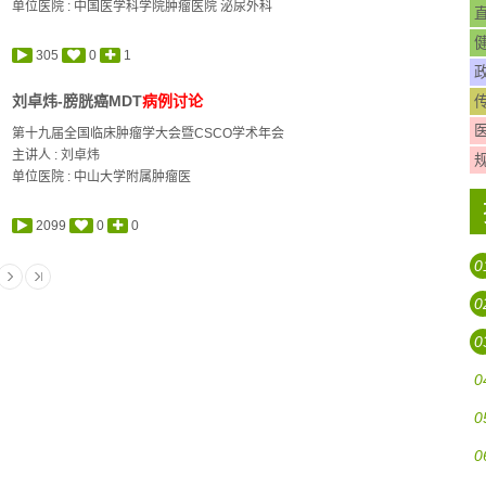
单位医院 : 中国医学科学院肿瘤医院 泌尿外科
305
0
1
刘卓炜-膀胱癌MDT
病例讨论
第十九届全国临床肿瘤学大会暨CSCO学术年会
主讲人 :
刘卓炜
单位医院 : 中山大学附属肿瘤医
2099
0
0
0
0
0
0
0
0