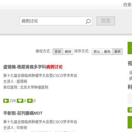
白金
展现方式 :
排序方式:
竖排
横排
默认
最热
最新
盛锡楠-晚期肾癌多学科
病例讨论
第十九届全国临床肿瘤学大会暨CSCO学术年会
主讲人 :
盛锡楠
单位医院 : 北京大学肿瘤医院
226
0
0
毕新刚-前列腺癌MDT
第十九届全国临床肿瘤学大会暨CSCO学术年会
主讲人 :
毕新刚