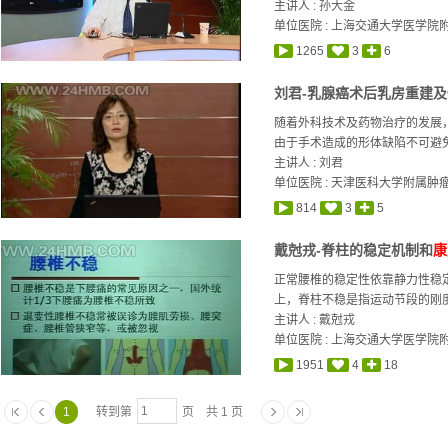
主讲人 :
孙大金
单位医院 : 上海交通大学医学院
1265
3
6
刘君-乳腺癌术后乳房重建
随着外科技术及药物治疗的发展
由于手术造成的形体缺陷不可避免
主讲人 :
刘君
单位医院 : 天津医科大学附属肿
814
3
5
戴尅戎-脊柱的稳定机制和
康
正常腰椎的稳定性依靠静力性稳
上，脊柱不稳是指运动节段的刚度
主讲人 :
戴尅戎
单位医院 : 上海交通大学医学
1951
4
18
1
转到第
页 共 1 页