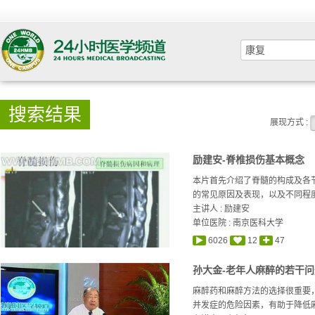
搜索结果
展现方式 :
励建安-脊椎损伤基本概念
本片首先介绍了脊髓的构成及各
的常见原因及表现，以及不同程度
主讲人 :
励建安
单位医院 : 南京医科大学
6026
12
47
孙大金-老年人麻醉的若干问题
麻醉药和麻醉方法的选择很重要
并发症的危险因素，有助于降低麻