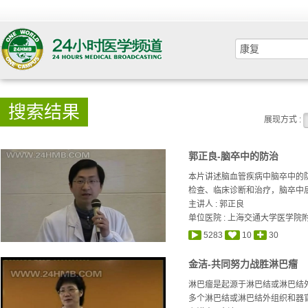
搜索结果
展现方式 :
郭正良-脑卒中的防治
本片讲述脑血管疾病中脑卒中的
检查、临床诊断和治疗，脑卒中
主讲人 :
郭正良
单位医院 : 上海交通大学医学院
5283
10
30
金洁-共同努力战胜淋巴瘤
淋巴瘤是起源于淋巴结或淋巴结
多个淋巴结或淋巴结外组织和器官