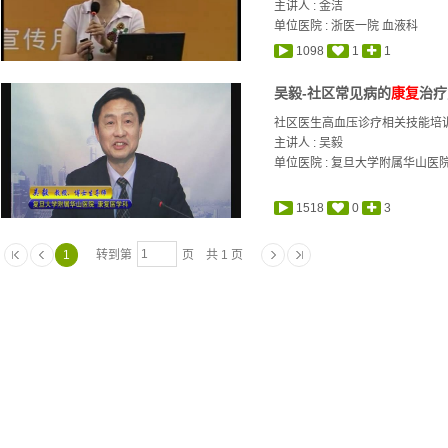
主讲人 :
金洁
单位医院 : 浙医一院 血液科
1098
1
1
吴毅-社区常见病的
康复
治疗
社区医生高血压诊疗相关技能培
主讲人 :
吴毅
单位医院 : 复旦大学附属华山医
1518
0
3
1
转到第
页 共 1 页