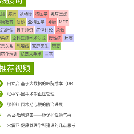
热搜词
直播
疼痛
颈动脉
核医学
乳房重建
健康教育
便秘
全科医学
肿瘤
MDT
政策解读
骨干师资
病例讨论
急救
传染病
全科医师学术沙龙
慢性病
肺癌
医患关系
乳腺癌
家庭医生
康复
规范化培训
机器人手术
三基
推荐视频
1
田立启-基于大数据的医院成本（DRG DIP)核算体系构建
2
张中军-围手术期血压管理
3
缪长虹-围术期心梗的防治进展
4
高巨-趋利避害——肺保护性通气再认识
5
宋震亚-健康管理学科建设的几点思考