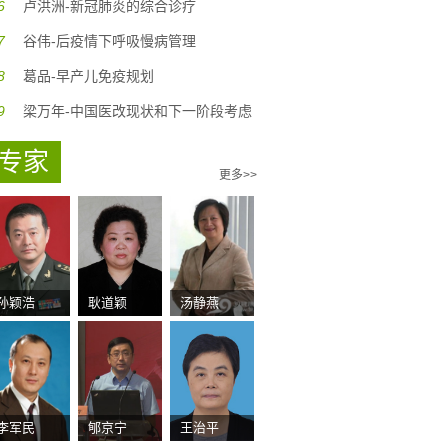
6
卢洪洲-新冠肺炎的综合诊疗
7
谷伟-后疫情下呼吸慢病管理
8
葛品-早产儿免疫规划
9
梁万年-中国医改现状和下一阶段考虑
专家
更多>>
孙颖浩
耿道颖
汤静燕
李军民
郇京宁
王治平