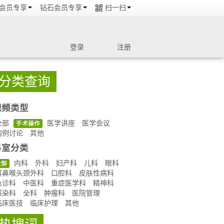
会员专享
钻石会员专享
扫一扫
登录
注册
分类查询
视频类型
全部
医学讲座
医学会议
手术操作
病例讨论
其他
科室分类
内科
外科
妇产科
儿科
眼科
全部
耳鼻喉头颈外科
口腔科
皮肤性病科
急诊科
中医科
重症医学科
精神科
感染科
全科
肿瘤科
医院管理
临床医技
临床护理
其他