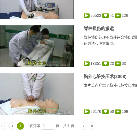
25523
41
126
脊柱损伤的搬运
脊柱损伤处理不当往往会损伤脊
运方法和注意事项。
18351
23
63
胸外心脏按压术(2008)
本片重点介绍了胸外心脏按压术
26176
50
109
1
转到第
页 共 1 页