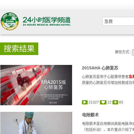
搜索结果
展现方式 :
2015AHA 心肺复苏
心肺复苏是用于心脏骤停患者
急
质量的心肺复苏可增加抢救成功率。
21327
22
65
电除颤术
电除颤术是应用瞬间高能电脉冲
（包括扑动），本片重点介绍了