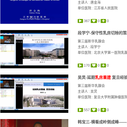
主讲人 :
唐金海
单位医院 : 江苏省人民医院
367
0
0
段学宁-保守性乳房切除的策
第三届新华乳腺会
主讲人 :
段学宁
单位医院 : 北京大学第一医院乳
170
0
0
吴炅-延期
乳房重建
复旦经
第三届新华乳腺会
主讲人 :
吴炅
单位医院 : 复旦大学附属肿瘤医
557
0
0
韩宝三-横看成岭侧成峰——