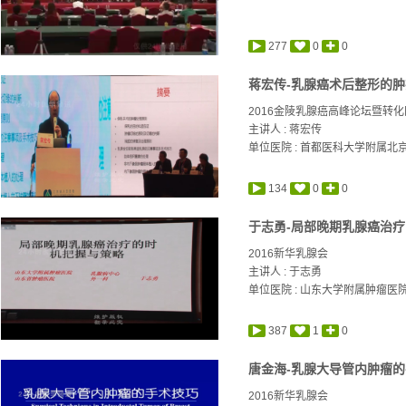
277
0
0
蒋宏传-乳腺癌术后整形的
2016金陵乳腺癌高峰论坛暨转
主讲人 :
蒋宏传
单位医院 : 首都医科大学附属北
134
0
0
于志勇-局部晚期乳腺癌治
2016新华乳腺会
主讲人 :
于志勇
单位医院 : 山东大学附属肿瘤医
387
1
0
唐金海-乳腺大导管内肿瘤
2016新华乳腺会