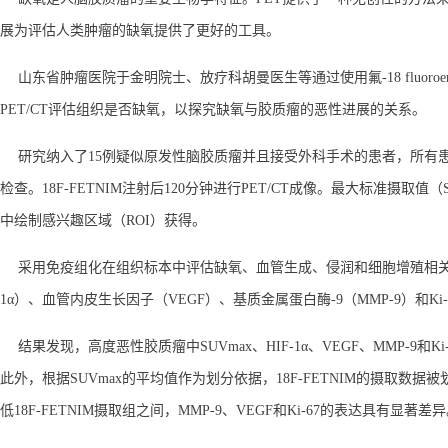
展为评估人类肿瘤的缺氧提供了更好的工具。
山东省肿瘤医院于金明院士、放疗科胡曼医生等通过使用氟-18 fluoroerythroni
PET/CT评估组织是否缺氧，以探究缺氧与胶质瘤的恶性进展的关系。
研究纳入了15例疑似原发性脑胶质瘤并且接受外科手术的患者，所有患者术前都
检查。18F-FETNIM注射后120分钟进行PET/CT成像。最大标准摄取值
中绘制感兴趣区域（ROI）获得。
采用免疫组化在组织标本中评估缺氧、血管生成、侵润和细胞增殖相关的标
1α）、血管内皮生长因子（VEGF）、基质金属蛋白酶-9（MMP-9）和Ki
结果发现，高度恶性胶质瘤中SUVmax、HIF-1α、VEGF、MMP-9和
此外，根据SUVmax的平均值作为划分依据，18F-FETNIM的摄取数据被划
低18F-FETNIM摄取组之间，MMP-9、VEGF和Ki-67的表达具有显著差