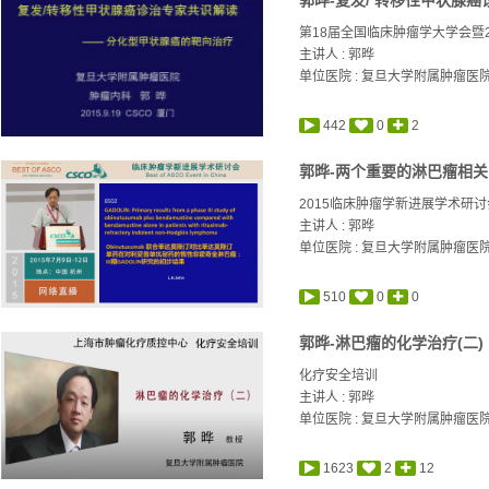
第18届全国临床肿瘤学大学会暨2
主讲人 :
郭晔
单位医院 : 复旦大学附属肿瘤医
442
0
2
郭晔-两个重要的淋巴瘤相关的摘要
2015临床肿瘤学新进展学术研讨
主讲人 :
郭晔
单位医院 : 复旦大学附属肿瘤医
510
0
0
郭晔-淋巴瘤的化学治疗(二)
化疗安全培训
主讲人 :
郭晔
单位医院 : 复旦大学附属肿瘤医
1623
2
12