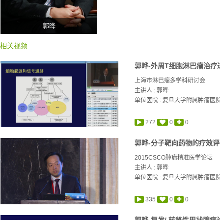
郭晔
相关视频
郭晔-外周T细胞淋巴瘤治疗
上海市淋巴瘤多学科研讨会
主讲人 :
郭晔
单位医院 : 复旦大学附属肿瘤医
272
0
0
郭晔-分子靶向药物的疗效评
2015CSCO肿瘤精准医学论坛
主讲人 :
郭晔
单位医院 : 复旦大学附属肿瘤医
335
0
0