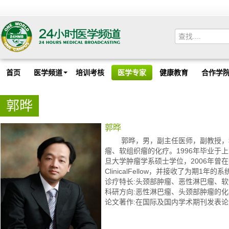
首页
医学频道
培训考核
医学专家
健康教育
合作学
郭晔
郭晔
郭晔，男，副主任医师，副教授，科
瘤、软组织瘤的化疗。1996年毕业于上
旦大学肿瘤学系硕士学位，2006年曾
ClinicalFellow，并接收了为期1年
诊疗特长:头颈部肿瘤、恶性淋巴瘤、
科研方向:恶性淋巴瘤、头颈部肿瘤的化
论文著作:在国际及国内学术期刊发表论